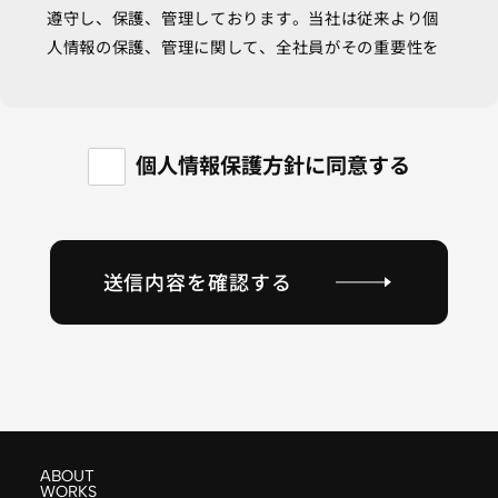
遵守し、保護、管理しております。当社は従来より個
人情報の保護、管理に関して、全社員がその重要性を
十分に認識して行動しております。今後も個人情報保
護に関するさらなる信頼の向上に努めてまいります。
本サイトに掲載されている情報について
個人情報保護方針に同意する
本サイトの制作にあたっては、掲載される情報が正し
いことを確認し、掲載するようつとめていますが、記
載された情報の完全性・正確性に対して一切の保証を
送信内容を確認する
おこなうものではありません。本サイトに含まれる情
報もしくは内容を利用することで直接・間接的に生じ
た損失に対し当社及びその関連会社は一切責任を負い
ません。
ABOUT
WORKS