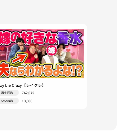
azy Lie Crazy【レイクレ】
762,075
再生回数
13,000
いいね数