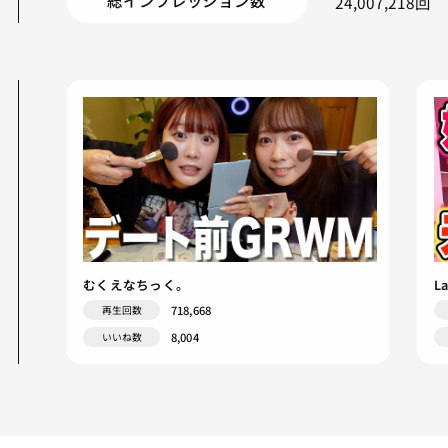
24,007,218回
むくえなちっく。
L
718,668
再生回数
8,004
いいね数