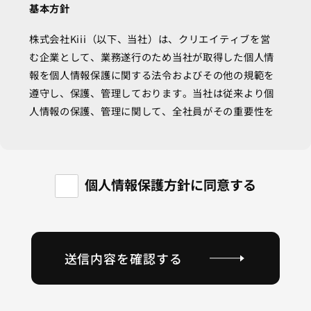
基本方針
株式会社Kiii（以下、当社）は、クリエイティブを営
む企業として、業務遂行のため当社が取得した個人情
報を個人情報保護に関する法令およびその他の規範を
遵守し、保護、管理しております。当社は従来より個
人情報の保護、管理に関して、全社員がその重要性を
十分に認識して行動しております。今後も個人情報保
護に関するさらなる信頼の向上に努めてまいります。
本サイトに掲載されている情報について
個人情報保護方針に同意する
本サイトの制作にあたっては、掲載される情報が正し
いことを確認し、掲載するようつとめていますが、記
載された情報の完全性・正確性に対して一切の保証を
送信内容を確認する
おこなうものではありません。本サイトに含まれる情
報もしくは内容を利用することで直接・間接的に生じ
た損失に対し当社及びその関連会社は一切責任を負い